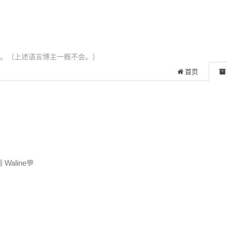
 与 Lua。（上述语言博主一概不会。）
首页
Waline💬