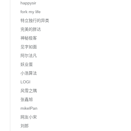
happysir
fork my life
特立独行的异类
完美的胖达
神秘极客
见字如面
阿尔法凡
妖业蛋
小浩算法
LOGI
风雪之隅
张鑫旭
mikelPan
网友小宋
刘郎