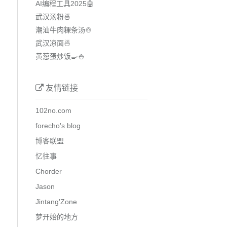
AI编程工具2025🤖
武汉汤粉🍜
潮汕牛肉粿条汤🍲
武汉凉面🍜
黄葱蛋炒饭🍳🍚
友情链接
102no.com
forecho's blog
博客联盟
忆往事
Chorder
Jason
Jintang'Zone
梦开始的地方