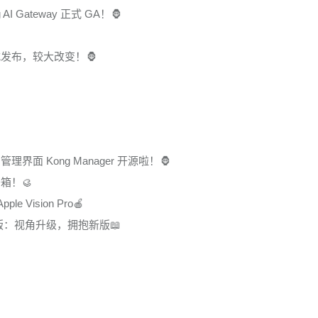
AI Gateway 正式 GA！🦍
x 正式发布，较大改变！🦍
官方管理界面 Kong Manager 开源啦！🦍
箱！🥮
e Vision Pro🍎
版：视角升级，拥抱新版📖