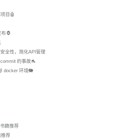
源项目🤖
发布🦍

提高安全性，简化API管理
commit 的事故🐬
docker 环境🐘
！
学习书籍推荐
书籍推荐