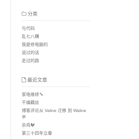
分类
与代码
乱七八糟
我是修电脑的
说过的话
走过的路
最近文章
家电维修🔧
干煸藕丝
博客评论从 Valine 迁移 到 Waline
💬
杀鸡🐓
第三十四年立春