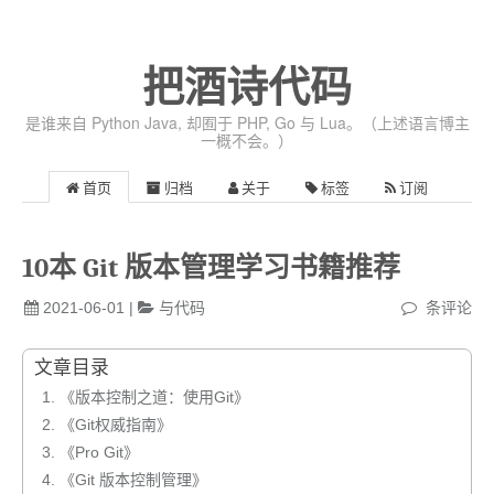
把酒诗代码
是谁来自 Python Java, 却囿于 PHP, Go 与 Lua。（上述语言博主
一概不会。）
首页
归档
关于
标签
订阅
10本 Git 版本管理学习书籍推荐
2021-06-01
|
与代码
条评论
文章目录
1.
《版本控制之道：使用Git》
2.
《Git权威指南》
3.
《Pro Git》
4.
《Git 版本控制管理》