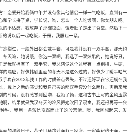
方：恋爱开始我俩中午并没有像其他情侣一样一气吃饭，直到有一
心和学长拼了桌，学长说，哟，怎么一个人吃饭啊，你女朋友呢。
么的不适感，我放弃了那碗拉面，饿着肚子走出了食堂。然后下一
断的说以后一起吃饭，于是，我腰包一紧。
有冻裂过，一般外出都会戴手套，可是我并没有一双手套，那天约
，冬天嘛，她说哦，你选一双吧，我选了一双炫酷的，她说好丑，
于是我就拥有了一双手套，我总感觉这个过程有一点别扭，生硬，
样的隔应，好像韩剧里面的冬天不是这么过的，好像少了暖手哈气
手套在2012年找工作的时候差点丢失，不过还好现在它还躺在我
过，戴上之后的感觉和我自己买的那双手套没什么两样。再后来我
别的时候，没有感觉到回吻，我顿了顿，这和古书上写的金风玉露
驰啊，结果就是武汉冬天的冷风把她吹回了寝室，我还得再等一会
的种种，我用一条短信戛然而止了这段恋情。噢，我回想起来，发
里面的那段日子，巷子口马路对面有三家店，一家李记热干面，一