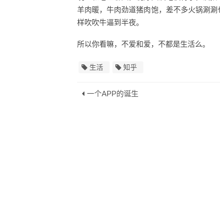
羊肉暖，牛肉劲道猪肉饱，差不多火锅涮涮
样吹吹牛逼到半夜。
所以你看嘛，不爱和爱，不都是生活么。
生活
知乎
一个APP的诞生