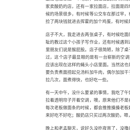
家卖酸奶的店，还有一家拉面店，拉面是四
候的场景很多，有时候等公交车在那过早，
捡了两块钱就进去挥霍的加个鸡蛋，有时候
店子不大，我走进去两张桌子，有时候吃面
耻的教过这个小孩子写作业，还有时候遇到
里朋友们说是猴屁股。店子很简陋，除了桌
过，这个店子最显眼的是有一台崭新的空调
应该出现在这样的蝇头小店里面。当然这也
要负责煮面捞起兑汤料加牛肉，偶尔加加干
拉几次，面煮得快，也好吃一些。
有一天中午，没什么要紧的事情，我吃了午
拉着透明帘子开着空调，噢，原来他们不是
每次老板做面条的时候，都会推推搡搡老板
来好吃不好吃；酸奶店只买过两次酸奶，嗯
晚上和老孟聊天，说好久没吃夜宵了，没撸