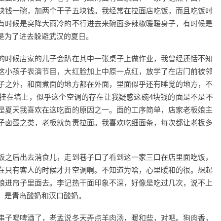
块钱一碗，加两个干子五块钱。我经常在拉面店吃饭，而且吃饭时
有时候是突降大雨冷的不行进去来碗面多辣椒暖暖身子，有时候是
是为了进去躲避武汉的夏日。
的时候店家的儿子会趴在其中一张桌子上做作业，我曾经还恬不知
这小孩子表演节目，大红脸加上中原一点红，放学了在店门前被邻
子之外，和面煮面的地方都在外面，里面似乎还有睡觉的地方，不
挂在墙上，似乎这个空调的存在让我疑惑这碗4块钱的面是不是不
是夏天我喜欢在这吃面的原因之一。面的工序简单，店家老板娘主
子卤蛋之类，老板就负责拉面。我喜欢吃细面条，每次都让老板多
饭之后出去消食儿，走到巷子口了看到这一家三口在店里面吃饭，
在只有客人的时候才开空调啊。不知道为啥，心里暖和的很。想起
娘进帘子里面去。李记热干面印象不深，好像是吃过几次，说不上
，是青岛酸奶和汉口酸奶。
串子喝啤酒了，老孟说冬天弄点羊肉汤，暖和些，对吧。狗肉香，