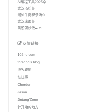
AI编程工具2025🤖
武汉汤粉🍜
潮汕牛肉粿条汤🍲
武汉凉面🍜
黄葱蛋炒饭🍳🍚
友情链接
102no.com
forecho's blog
博客联盟
忆往事
Chorder
Jason
Jintang'Zone
梦开始的地方