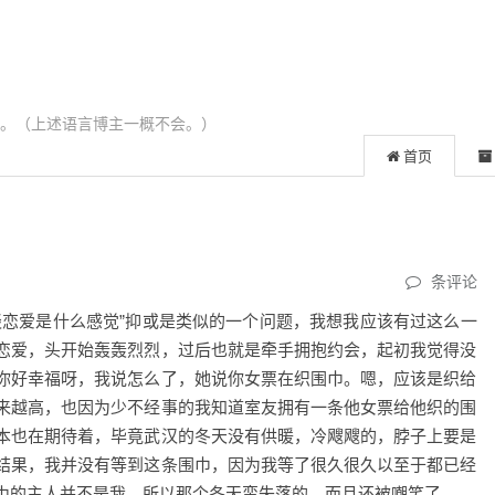
 与 Lua。（上述语言博主一概不会。）
首页
条评论
谈恋爱是什么感觉”抑或是类似的一个问题，我想我应该有过这么一
恋爱，头开始轰轰烈烈，过后也就是牵手拥抱约会，起初我觉得没
你好幸福呀，我说怎么了，她说你女票在织围巾。嗯，应该是织给
来越高，也因为少不经事的我知道室友拥有一条他女票给他织的围
本也在期待着，毕竟武汉的冬天没有供暖，冷飕飕的，脖子上要是
结果，我并没有等到这条围巾，因为我等了很久很久以至于都已经
巾的主人并不是我，所以那个冬天蛮失落的，而且还被嘲笑了。