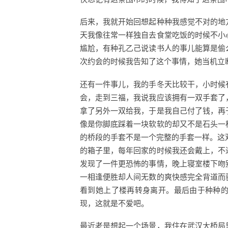
后来，我就开始回想起种种我感觉不对的地
天我像往常一样独自去食堂吃饭的时候不小
尴尬，有种孔乙己说读书人的事儿能算是偷
次约会的时候我告知了这个事情，她当机立
还有一件事儿，我的手冬天比较干，小时候
会，走到三福，我说我应该拥有一双手套了
拿了另外一双给我，于是我自己付了钱，再
像是你脚底踩着一块软软的却又不是石头一
的桥段的手套不是一个完整的手套一样。这双
的箱子里，每年回家的时候我还会戴上，不
发现了一件更恐怖的事情，晚上寝室楼下吻
一相逢便胜却人间无数的爽快感完全背道而
看到她上了楼再转身离开。最后由于种种
现，这就是不爱吧。
最近老是想起一个场景，我住在武汉大桥局