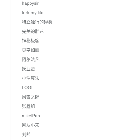
happysir
fork my life
特立独行的异类
完美的胖达
神秘极客
见字如面
阿尔法凡
妖业蛋
小浩算法
LOGI
风雪之隅
张鑫旭
mikelPan
网友小宋
刘郎