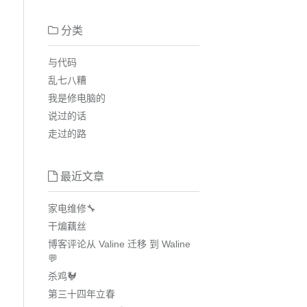
分类
与代码
乱七八糟
我是修电脑的
说过的话
走过的路
最近文章
家电维修🔧
干煸藕丝
博客评论从 Valine 迁移 到 Waline
💬
杀鸡🐓
第三十四年立春