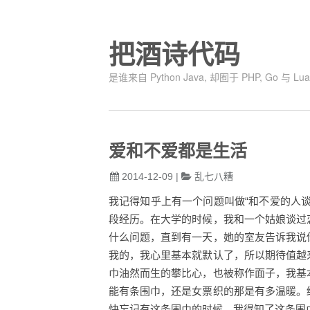
把酒诗代码
是谁来自 Python Java, 却囿于 PHP, Go
爱和不爱都是生活
2014-12-09
|
乱七八糟
我记得知乎上有一个问题叫做“和不爱的人
段经历。在大学的时候，我和一个姑娘谈过
什么问题，直到有一天，她的室友告诉我说
我的，我心里基本就默认了，所以期待值越
巾油然而生的攀比心，也被称作面子，我基
能有条围巾，还是女票织的那是有多温暖。
快忘记有这条围巾的时候，我得知了这条围