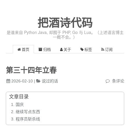
把酒诗代码
是谁来自 Python Java, 却囿于 PHP, Go 与 Lua。（上述语言博主
一概不会。）
首页
归档
关于
标签
订阅
第三十四年立春
2026-02-10
|
说过的话
条评论
文章目录
1.
国庆
2.
继续写点东西
3.
程序员斩杀线