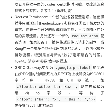
以公开数据平面的cluster_cert过期时间戳，以改进混合
模式下的监控。参考“1.4.x新增功能”
Request Termination:一个新的触发器配置选项，这使得
插件只激活任何header或query参数名称类似于触发器的
请求。这是一个很好的调试辅助工具，不会影响正在处
理的实际流量。另外还有一个新的
request-echo
配
置选项。如果设置了，插件将返回传入请求的副本。当
Kong在一个或多个其他代理或LB的后面，可以简化故障
排除流程，特别是当与新的“触发”选项结合的时候。
#6744。请参考“参数”表中的描述。
GRPC-Gateway:类型为
.google.protobuf
的字段
在gRPC侧的时间戳现在在REST端上被转换为ISO8601
字符串。#7538和URI参数，如
…?foo.bar=x&foo. bar。Baz =y
现在被解释为
结构化字段，等价于
{"foo": {"bar": "x"， " Baz ": "y"}}
。
更多细节见“用法”的底部