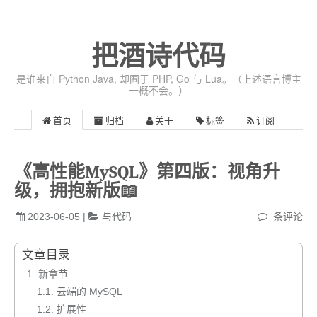
把酒诗代码
是谁来自 Python Java, 却囿于 PHP, Go 与 Lua。（上述语言博主
一概不会。）
首页
归档
关于
标签
订阅
《高性能MySQL》第四版：视角升
级，拥抱新版📖
2023-06-05
|
与代码
条评论
文章目录
1.
新章节
1.1.
云端的 MySQL
1.2.
扩展性