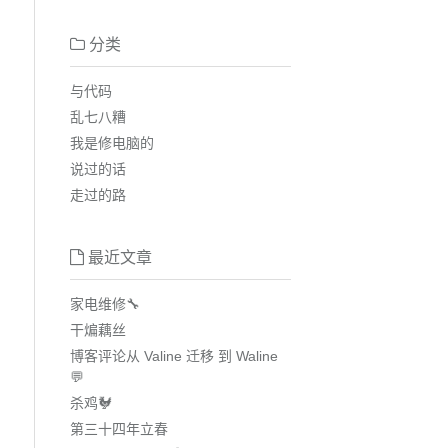
分类
与代码
乱七八糟
我是修电脑的
说过的话
走过的路
最近文章
家电维修🔧
干煸藕丝
博客评论从 Valine 迁移 到 Waline
💬
杀鸡🐓
第三十四年立春