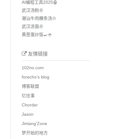
AI编程工具2025🤖
武汉汤粉🍜
潮汕牛肉粿条汤🍲
武汉凉面🍜
黄葱蛋炒饭🍳🍚
友情链接
102no.com
forecho's blog
博客联盟
忆往事
Chorder
Jason
Jintang'Zone
梦开始的地方