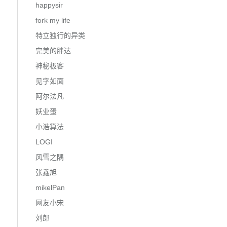
happysir
fork my life
特立独行的异类
完美的胖达
神秘极客
见字如面
阿尔法凡
妖业蛋
小浩算法
LOGI
风雪之隅
张鑫旭
mikelPan
网友小宋
刘郎